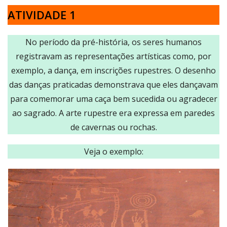
ATIVIDADE 1
No período da pré-história, os seres humanos
registravam as representações artísticas como, por
exemplo, a dança, em inscrições rupestres. O desenho
das danças praticadas demonstrava que eles dançavam
para comemorar uma caça bem sucedida ou agradecer
ao sagrado. A arte rupestre era expressa em paredes
de cavernas ou rochas.
Veja o exemplo: