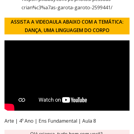
crian%c3%a7as-garota-garoto-2599441/
ASSISTA A VIDEOAULA ABAIXO COM A TEMÁTICA:
DANÇA
,
UMA LINGUAGEM DO CORPO
Arte | 4º Ano | Ens Fundamental | Aula 8