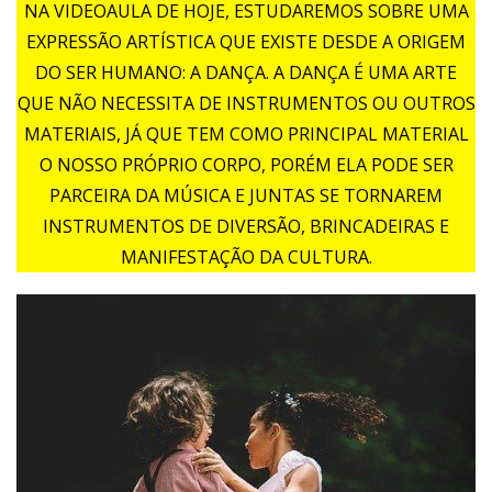
NA VIDEOAULA DE HOJE, ESTUDAREMOS SOBRE UMA
EXPRESSÃO ARTÍSTICA QUE EXISTE DESDE A ORIGEM
DO SER HUMANO: A DANÇA. A DANÇA É UMA ARTE
QUE NÃO NECESSITA DE INSTRUMENTOS OU OUTROS
MATERIAIS, JÁ QUE TEM COMO PRINCIPAL MATERIAL
O NOSSO PRÓPRIO CORPO, PORÉM ELA PODE SER
PARCEIRA DA MÚSICA E JUNTAS SE TORNAREM
INSTRUMENTOS DE DIVERSÃO, BRINCADEIRAS E
MANIFESTAÇÃO DA CULTURA.