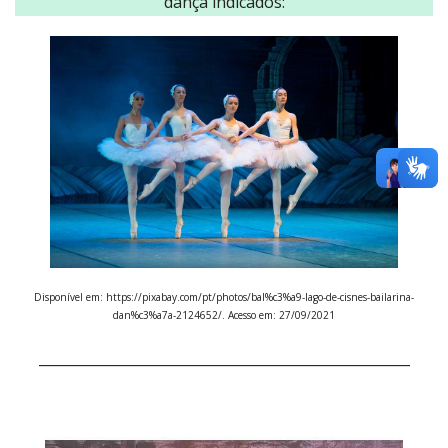
dança indicados:
Disponível em: https://pixabay.com/pt/photos/bal%c3%a9-lago-de-cisnes-bailarina-
dan%c3%a7a-2124652/. Acesso em: 27/09/2021
_____________________________________________________