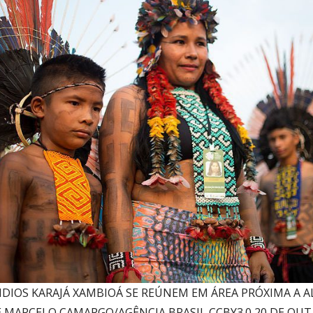
NDIOS KARAJÁ XAMBIOÁ SE REÚNEM EM ÁREA PRÓXIMA A A
 MARCELO CAMARGO/AGÊNCIA BRASIL CCBY3.0,20 DE OUT 