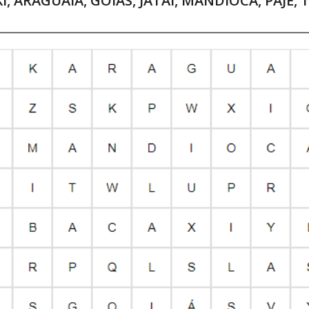
I, ARAGUAIA, GOIÁS, JATAÍ, MANDIOCA, PAJÉ, 