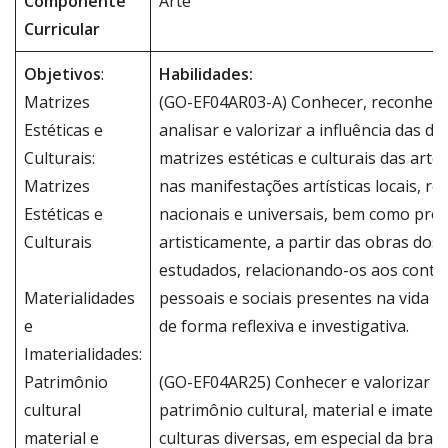
Componente
Arte
Curricular
Objetivos
:
Habilidades:
Matrizes
(GO-EF04AR03-A) Conhecer, reconhece
Estéticas e
analisar e valorizar a influência das dis
Culturais:
matrizes estéticas e culturais das artes
Matrizes
nas manifestações artísticas locais, re
Estéticas e
nacionais e universais, bem como prod
Culturais
artisticamente, a partir das obras dos 
estudados, relacionando-os aos conte
Materialidades
pessoais e sociais presentes na vida co
e
de forma reflexiva e investigativa.
Imaterialidades:
Patrimônio
(GO-EF04AR25) Conhecer e valorizar o
cultural
patrimônio cultural, material e imateria
material e
culturas diversas, em especial da brasil