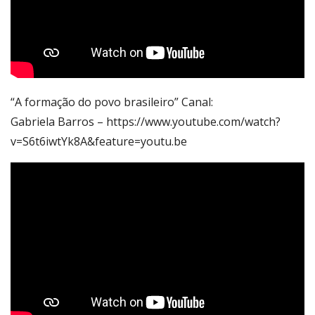
“A formação do povo brasileiro” Canal:
Gabriela Barros – https://www.youtube.com/watch?
v=S6t6iwtYk8A&feature=youtu.be