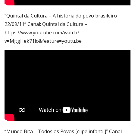
“Quintal da Cultura – A história do povo brasileiro
22/09/11” Canal:
Quintal da Cultura
–
https://www.youtube.com/watch?
v=MjtgHek71io&feature=youtu.be
“Mundo Bita – Todos os Povos [clipe infantil]” Canal: