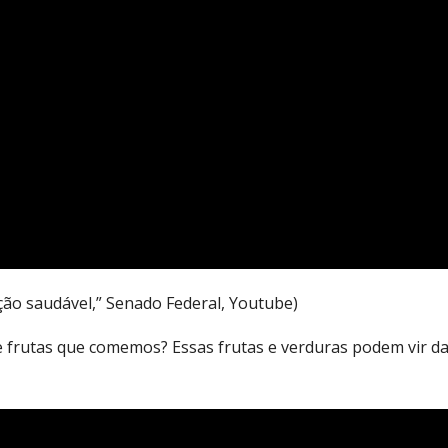
ção saudável,” Senado Federal, Youtube)
frutas que comemos? Essas frutas e verduras podem vir da ag