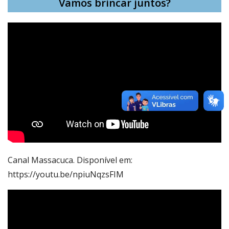
Vamos brincar juntos?
Canal Massacuca. Disponível em:
https://youtu.be/npiuNqzsFIM