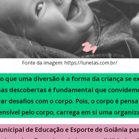
Fonte da imagem: https://lunetas.com.br/
o que uma diversão é a forma da criança se e
ssas descobertas é fundamental que convidemo
rar desafios com o corpo. Pois, o corpo é pens
nsível pelo corpo, carrega em si uma organiza
nicipal de Educação e Esporte de Goiânia par