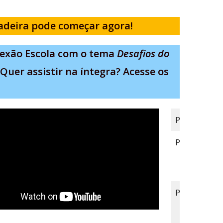
cadeira pode começar agora!
nexão Escola com o tema
Desafios do
Quer assistir na íntegra? Acesse os
Proponentes
Professora 
Parceiros/Au