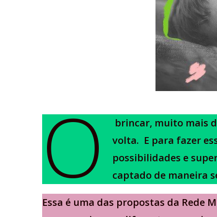
O
brincar, muito mais d
volta. E para fazer e
possibilidades e supe
captado de maneira se
Essa é uma das propostas da Rede Mu