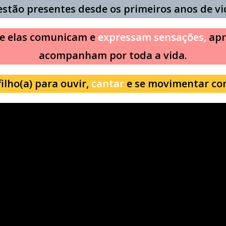
stão presentes desde os primeiros anos de vi
ue elas comunicam e
expressam sensações,
apr
acompanham por toda a vida.
ilho(a) para ouvir,
cantar
e se movimentar co