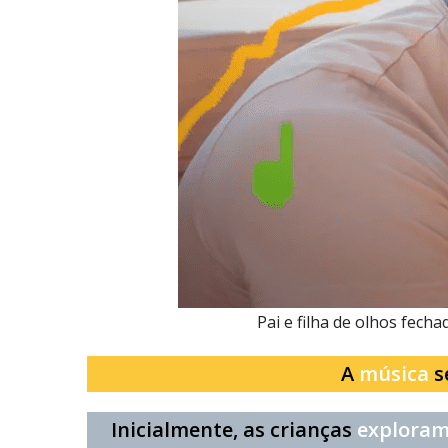
Pai e filha de olhos fech
A
música
s
Inicialmente, as crianças
exploram