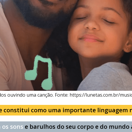
ados ouvindo uma canção. Fonte: https://lunetas.com.br/mus
e constitui como uma importante linguagem n
 os sons
e barulhos do seu corpo e do mundo ao