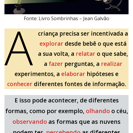
A
Fonte: Livro Sombrinhas – Jean Galvão
criança precisa ser incentivada a
explorar
desde bebê o que está
a sua volta, a
relatar
o que sabe,
a
fazer
perguntas, a
realizar
experimentos, a
elaborar
hipóteses e
conhecer
diferentes fontes de informação.
E isso pode acontecer, de diferentes
formas, como por exemplo,
olhando
o céu,
observando
as formas
que as nuvens
podem ter,
percebendo
as diferentes