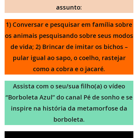
assunto
:
1) Conversar e pesquisar em família sobre
os animais pesquisando sobre seus modos
de vida; 2) Brincar de imitar os bichos –
pular igual ao sapo, o coelho, rastejar
como a cobra e o jacaré.
Assista
com o seu/sua filho
(a) o vídeo
“Borboleta Azul” do canal Pé de sonho e se
inspire na história da metamorfose da
borboleta.