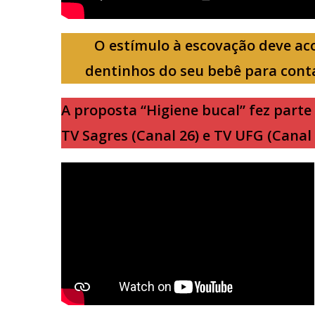
O estímulo à escovação deve ac
dentinhos do seu bebê para conta
A proposta “Higiene bucal” fez part
TV Sagres (Canal 26) e TV UFG (Canal 