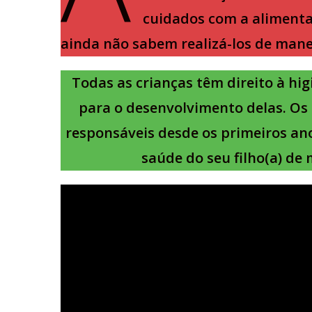
cuidados com a alimenta
ainda não sabem realizá-los de mane
Todas as crianças têm direito à higi
para o desenvolvimento delas.
Os 
responsáveis desde os primeiros ano
saúde do seu filho(a) de 