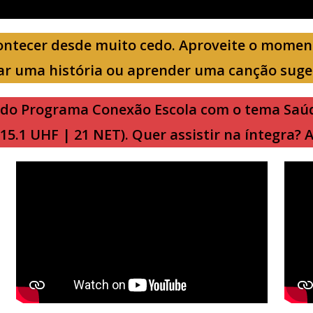
ontecer desde muito cedo. Aproveite o moment
r uma história ou aprender uma canção suger
e do Programa Conexão Escola com o tema Saú
15.1 UHF | 21 NET). Quer assistir na íntegra? A