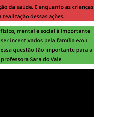
ão da saúde. E enquanto as crianças
 realização dessas ações.
 físico, mental e social é importante
ser incentivados pela família e/ou
r essa questão tão importante para a
a professora Sara do Vale.