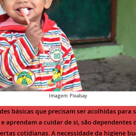
Imagem: Pixabay
des básicas que precisam ser acolhidas para s
 aprendam a cuidar de si, são dependentes d
rtas cotidianas. A necessidade da higiene bu