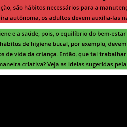
ção, são hábitos necessários para a manutenç
ira autônoma, os adultos devem auxilia-las na
ene e a saúde, pois, o equilíbrio do bem-estar
hábitos de higiene bucal, por exemplo, devem 
s de vida da criança. Então, que tal trabalha
maneira criativa? Veja as ideias sugeridas pel