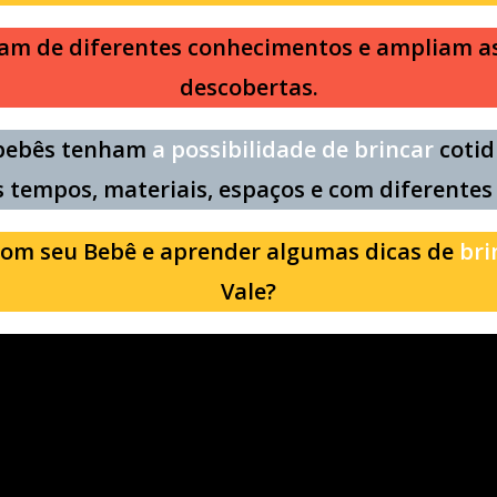
am de diferentes conhecimentos e ampliam as 
descobertas.
 bebês tenham
a possibilidade de brincar
cotid
s tempos, materiais, espaços e com diferentes
com seu Bebê e aprender algumas dicas de
bri
Vale?