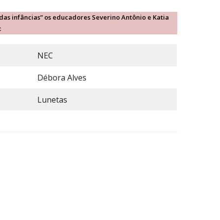
 das infâncias” os educadores Severino Antônio e Katia
:
NEC
Débora Alves
Lunetas