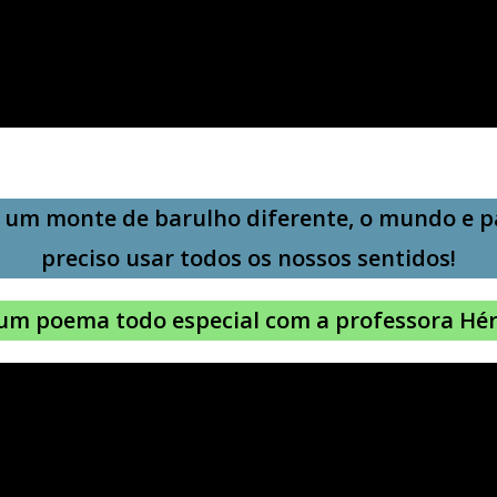
z um monte de barulho diferente, o mundo e p
preciso usar todos os nossos sentidos!
um poema todo especial com a professora Hér