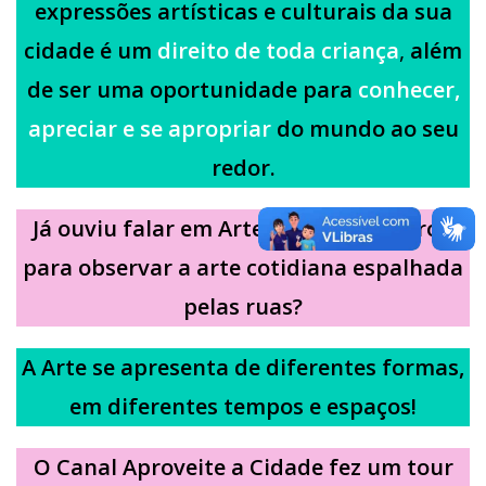
expressões artísticas e culturais da sua
cidade é um
direito de toda criança
,
além
de ser uma oportunidade para
conhecer,
apreciar e se apropriar
do mundo ao seu
redor.
Já ouviu falar em
Arte Urbana?
Já parou
para observar a arte cotidiana espalhada
pelas ruas?
A Arte se apresenta de diferentes formas,
em diferentes tempos e espaços!
O Cana
l Aproveite a Cidade fez
um tour