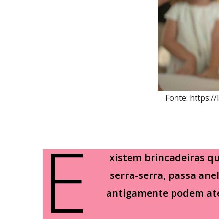
Fonte: https:/
E
xistem brincadeiras q
serra-serra, passa ane
antigamente podem até 