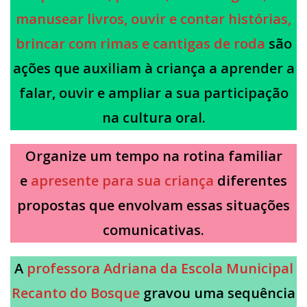
manusear livros, ouvir e contar histórias,
brincar com rimas e cantigas de roda
são
ações que auxiliam à criança a aprender a
falar, ouvir e ampliar a sua participação
na cultura oral.
Organize um tempo na rotina familiar
e
apresente para sua criança
diferentes
propostas que envolvam essas situações
comunicativas.
A
professora Adriana da Escola Municipal
Recanto do Bosque
gravou uma sequência