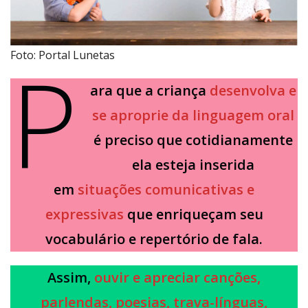
P
Foto: Portal Lunetas
ara que a criança
desenvolva e
se aproprie da linguagem oral
é preciso que cotidianamente
ela esteja inserida
em
situações comunicativas e
expressivas
que enriqueçam seu
vocabulário e repertório de fala.
Assim,
ouvir e apreciar canções,
parlendas, poesias, trava-línguas,