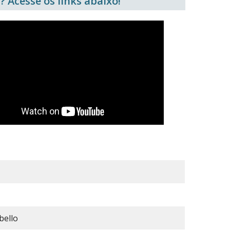
? Acesse os links abaixo!
bello