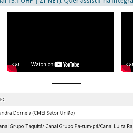
al 15.1 UHF | 21 NET). Quer assistir na íntegra
EC
andra Dornela (CMEI Setor União)
anal Grupo Taquitá/ Canal Grupo Pa-tum-pá/Canal Luiza Ra