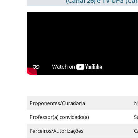
(Canal 26) e TV UFG (Can
Proponentes/Curadoria
N
Professor(a) convidado(a)
S
Parceiros/Autorizações
C