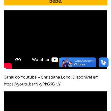
bebê
.
Canal do Youtube – Christiana Lobo. Disponível em:
https://youtu.be/NxyPkG6G_vY