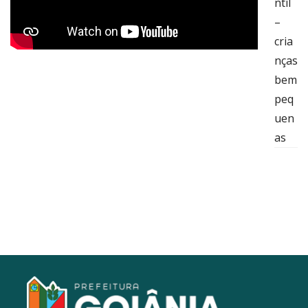
ntil
–
cria
nças
bem
peq
uen
as