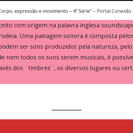
Corpo, expressão e movimento – 4ª Série” –
Portal Conexão 
eito com origem na palavra inglesa soundscap
 rodeia. Uma paisagem sonora é composta pel
odem ser sons produzidos pela natureza, pel
 de nem todos os sons serem musicais, é possível
avés dos ¨timbres¨, os diversos lugares ou cer