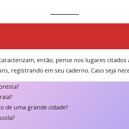
caracterizam, então, pense nos lugares citado
guns, registrando em seu caderno. Caso seja nec
oresta?
raia?
to de uma grande cidade?
scola?