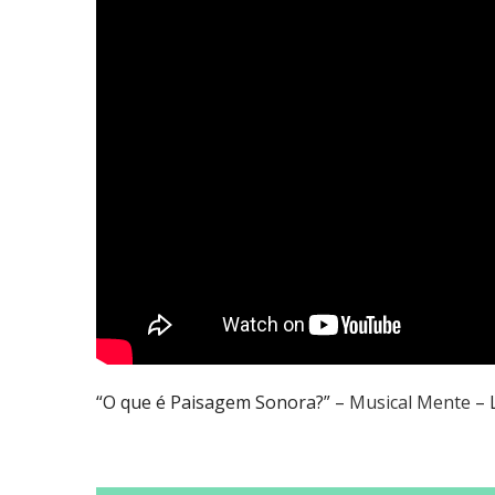
“O que é Paisagem Sonora?” –
Musical Mente
– 