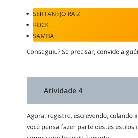
SERTANEJO RAIZ
ROCK
SAMBA
Conseguiu? Se precisar, convide algu
Atividade 4
Agora, registre, escrevendo, colando
você pensa fazer parte destes estilos
sonora que lhe veio à mente.