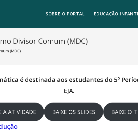
SOBRE O PORTAL
EDUCAÇÃO INFANTI
imo Divisor Comum (MDC)
Comum (MDC)
ática é destinada aos estudantes do 5º Perío
EJA.
E A ATIVIDADE
BAIXE OS SLIDES
BAIXE O 
odução