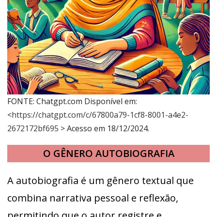
FONTE: Chatgpt.com Disponível em:
<
https://chatgpt.com/c/67800a79-1cf8-8001-a4e2-
2672172bf695
> Acesso em 18/12/2024.
O GÊNERO AUTOBIOGRAFIA
A autobiografia é um gênero textual que
combina narrativa pessoal e reflexão,
permitindo que o autor registre e