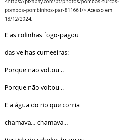
<
https://pixabay.com/pt/photos/pombos-turcos-
pombos-pombinhos-par-811661/
> Acesso em
18/12/2024.
E as rolinhas fogo-pagou
das velhas cumeeiras:
Porque não voltou…
Porque não voltou…
E a água do rio que corria
chamava… chamava…
Vestida de cabelos brancos