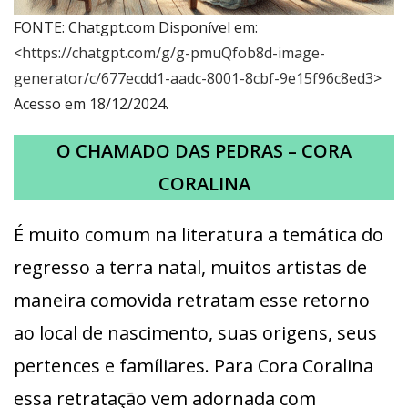
FONTE: Chatgpt.com Disponível em:
<
https://chatgpt.com/g/g-pmuQfob8d-image-
generator/c/677ecdd1-aadc-8001-8cbf-9e15f96c8ed3
>
Acesso em 18/12/2024.
O CHAMADO DAS PEDRAS – CORA
CORALINA
É muito comum na literatura a temática do
regresso a terra natal, muitos artistas de
maneira comovida retratam esse retorno
ao local de nascimento, suas origens, seus
pertences e famíliares. Para Cora Coralina
essa retratação vem adornada com