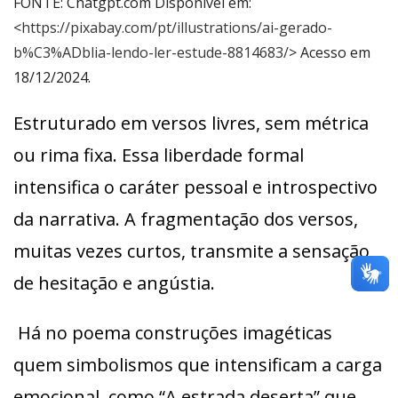
FONTE: Chatgpt.com Disponível em:
<
https://pixabay.com/pt/illustrations/ai-gerado-
b%C3%ADblia-lendo-ler-estude-8814683/
> Acesso em
18/12/2024.
Estruturado em versos livres, sem métrica
ou rima fixa. Essa liberdade formal
intensifica o caráter pessoal e introspectivo
da narrativa. A fragmentação dos versos,
muitas vezes curtos, transmite a sensação
de hesitação e angústia.
Há no poema construções imagéticas
quem simbolismos que intensificam a carga
emocional, como “A estrada deserta” que