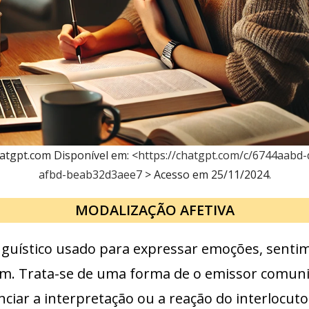
tgpt.com Disponível em: <
https://chatgpt.com/c/6744aabd
afbd-beab32d3aee7
> Acesso em 25/11/2024.
MODALIZAÇÃO AFETIVA
inguístico usado para expressar emoções, senti
. Trata-se de uma forma de o emissor comunic
nciar a interpretação ou a reação do interlocut