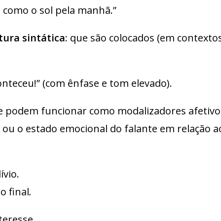
a como o sol pela manhã.”
ura sintática
: que são colocados (em contextos
onteceu!” (com ênfase e tom elevado).
 podem funcionar como modalizadores afetivos
ão ou o estado emocional do falante em relação 
ívio.
o final
.
teresse.