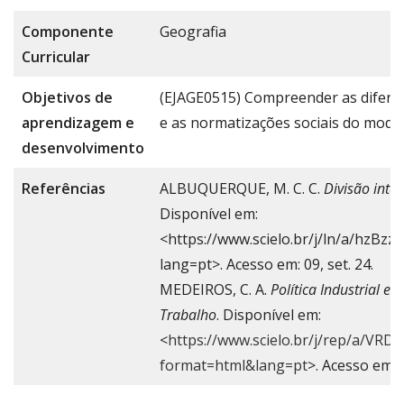
Componente
Geografia
Curricular
Objetivos de
(EJAGE0515) Compreender as diferen
aprendizagem e
e as normatizações sociais do model
desenvolvimento
Referências
ALBUQUERQUE, M. C. C.
Divisão inte
Disponível em:
<https://www.scielo.br/j/ln/a/hzBz
lang=pt>. Acesso em: 09, set. 24.
MEDEIROS, C. A.
Política Industrial e 
Trabalho
. Disponível em:
<
https://www.scielo.br/j/rep/a/V
format=html&lang=pt
>. Acesso em: 0