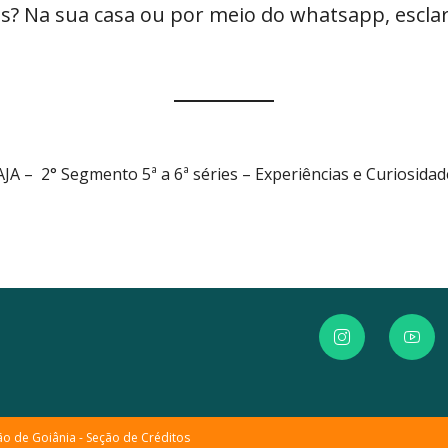
s? Na sua casa ou por meio do whatsapp, esclar
AJA – 2° Segmento 5ª a 6ª séries – Experiências e Curiosidad
ão de Goiânia -
Seção de Créditos