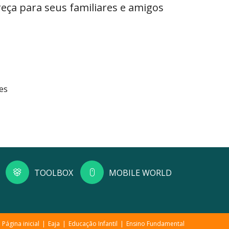
eça para seus familiares e amigos
es
TOOLBOX
MOBILE WORLD
Página inicial
Eaja
Educação Infantil
Ensino Fundamental