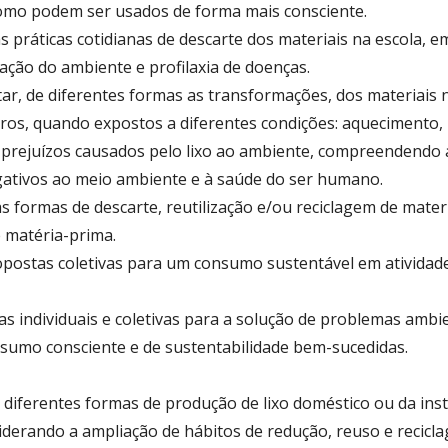
omo podem ser usados de forma mais consciente.
as práticas cotidianas de descarte dos materiais na escola, e
ação do ambiente e profilaxia de doenças.
tar, de diferentes formas as transformações, dos materiais no
tros, quando expostos a diferentes condições: aquecimento, 
os prejuízos causados pelo lixo ao ambiente, compreendendo
gativos ao meio ambiente e à saúde do ser humano.
s formas de descarte, reutilização e/ou reciclagem de mate
 matéria-prima.
opostas coletivas para um consumo sustentável em atividad
vas individuais e coletivas para a solução de problemas amb
nsumo consciente e de sustentabilidade bem-sucedidas.
diferentes formas de produção de lixo doméstico ou da insti
derando a ampliação de hábitos de redução, reuso e recic