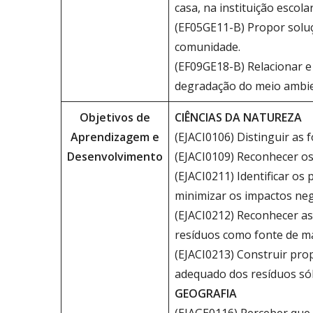
casa, na instituição escol
(EF05GE11-B) Propor soluç
comunidade.
(EF09GE18-B) Relacionar e
degradação do meio ambie
Objetivos de
CIÊNCIAS DA NATUREZA
Aprendizagem e
(EJACI0106) Distinguir as 
Desenvolvimento
(EJACI0109) Reconhecer os 
(EJACI0211) Identificar o
minimizar os impactos ne
(EJACI0212) Reconhecer as
resíduos como fonte de ma
(EJACI0213) Construir pro
adequado dos resíduos sól
GEOGRAFIA