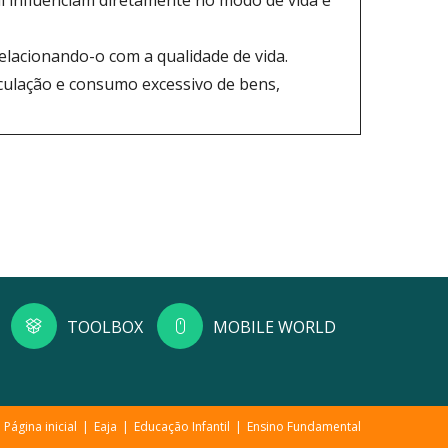
al influenciam diretamente no modo de vida e
elacionando-o com a qualidade de vida.
culação e consumo excessivo de bens,
TOOLBOX
MOBILE WORLD
Página inicial
Eaja
Educação Infantil
Ensino Fundamental