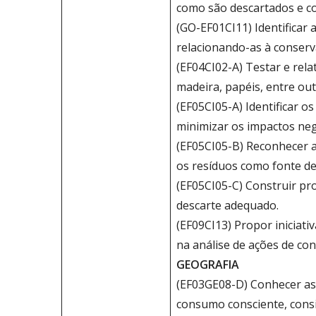
como são descartados e c
(GO-EF01CI11) Identificar 
relacionando-as à conserv
(EF04CI02-A) Testar e rela
madeira, papéis, entre ou
(EF05CI05-A) Identificar 
minimizar os impactos ne
(EF05CI05-B) Reconhecer a
os resíduos como fonte de
(EF05CI05-C) Construir pr
descarte adequado.
(EF09CI13) Propor iniciati
na análise de ações de co
GEOGRAFIA
(EF03GE08-D) Conhecer as 
consumo consciente, consi