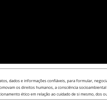
s, dados e informações confiáveis, para formular, negociar
omovam os direitos humanos, a consciência socioambiental 
cionamento ético em relação ao cuidado de si mesmo, dos ou