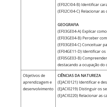
(EF02CI04-B) Identificar car
(EF02CI04-C) Relacionar as 
GEOGRAFIA
(EF03GE04-A) Explicar como
(EF03GE04-B) Perceber como
(EF03GE04-C) Conceituar pai
(EF04GE11-D) Identificar os
(EF05GE03-B) Compreender 
destacando a ocupação do 
Objetivos de
CIÊNCIAS DA NATUREZA
aprendizagem e
(EJACI0121) Identificar e de
desenvolvimento
(EJACI0219) Distinguir os s
(EJACI0220) Relacionar as c