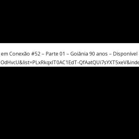
a em Conexão #52 – Parte 01 – Goiânia 90 anos – Disponíve
IOdHvcU&list=PLxRkqxlT0AC1EdT-QfAatQUi7sYXT5xeV&ind