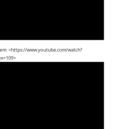
l em: <https://www.youtube.com/watch?
ex=109>