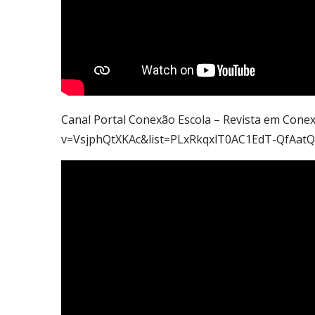
Canal Portal Conexão Escola – Revista em Cone
v=VsjphQtXKAc&list=PLxRkqxlT0AC1EdT-QfAat