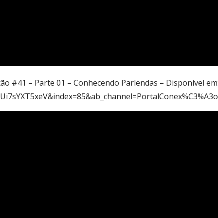
xão #41 – Parte 01 – Conhecendo Parlendas – Disponível e
QUi7sYXT5xeV&index=85&ab_channel=PortalConex%C3%A3o