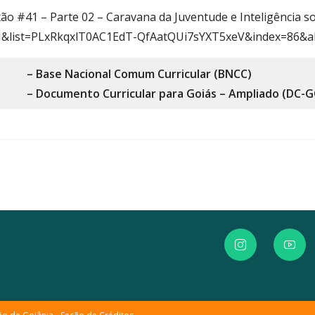
ão #41 – Parte 02 – Caravana da Juventude e Inteligência s
3M&list=PLxRkqxlT0AC1EdT-QfAatQUi7sYXT5xeV&index=86&
– Base Nacional Comum Curricular (BNCC)
– Documento Curricular para Goiás – Ampliado (DC-