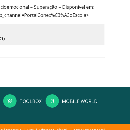
ocioemocional – Superação – Disponível em:
ab_channel=PortalConex%C3%A3oEscola>
GO)
TOOLBOX
MOBILE WORLD