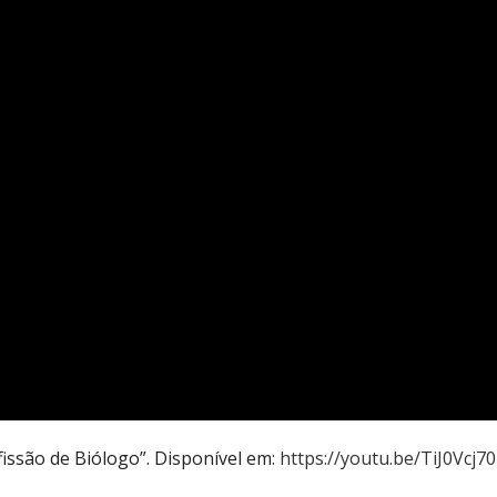
fissão de Biólogo”. Disponível em:
https://youtu.be/TiJ0Vcj7