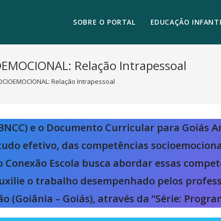
SOBRE O PORTAL
EDUCAÇÃO INFANTI
MOCIONAL: Relação Intrapessoal
CIOEMOCIONAL: Relação Intrapessoal
(BNCC) e o Documento Curricular para Goiás 
tudo efetivo, das competências socioemociona
e o Conexão Escola busca abordar essas comp
auxilie o trabalho desempenhado pelos profess
o (Goiânia – Goiás), através da “Série: Progr