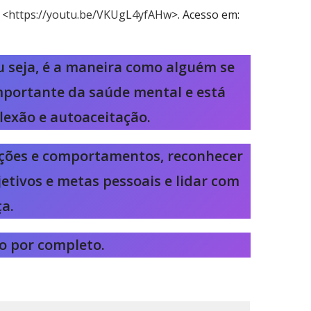
 <
https://youtu.be/VKUgL4yfAHw
>. Acesso em:
u seja, é a maneira como alguém se
mportante da saúde mental e está
lexão e autoaceitação.
oções e comportamentos, reconhecer
jetivos e metas pessoais e lidar com
ça.
eo por completo.