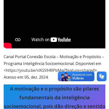
Canal Portal Conexão Escola – Motivação e Propósito –
Programa Inteligência Socioemocional. Disponível em
<
https://youtu.be/nXGS949PbMw?feature=shared
>: .
Acesso em: 05, dez. 2024.
A motivação e o propósito são pilares
fundamentais da inteligência
socioemocional, pois dão direção e sentido