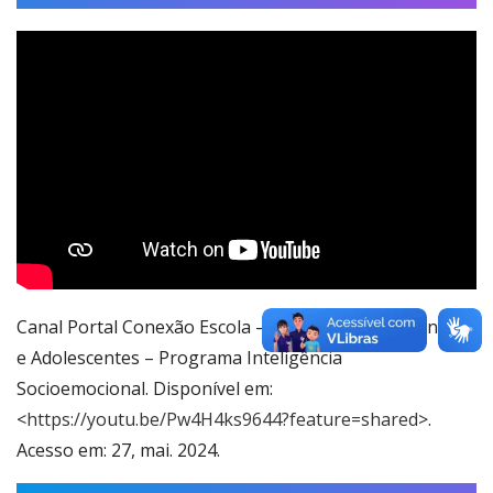
Canal Portal Conexão Escola – Depressão em Crianças
e Adolescentes – Programa Inteligência
Socioemocional. Disponível em:
<
https://youtu.be/Pw4H4ks9644?feature=shared
>.
Acesso em: 27, mai. 2024.