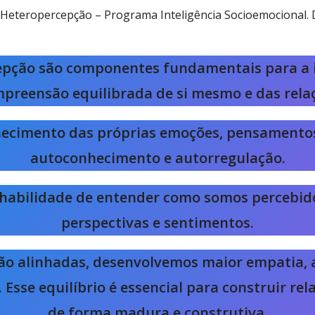
Heteropercepção – Programa Inteligência Socioemocional. D
epção são componentes fundamentais para a in
reensão equilibrada de si mesmo e das relaç
nhecimento das próprias emoções, pensament
autoconhecimento e autorregulação.
à habilidade de entender como somos percebido
perspectivas e sentimentos.
ão alinhadas, desenvolvemos maior empatia,
 Esse equilíbrio é essencial para construir rel
de forma madura e construtiva.