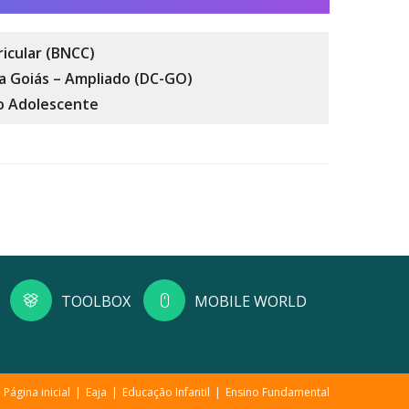
icular (BNCC)
a Goiás – Ampliado (DC-GO)
do Adolescente
TOOLBOX
MOBILE WORLD
Página inicial
Eaja
Educação Infantil
Ensino Fundamental