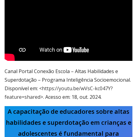
Canal Portal Conexão Escola – Altas Habilidades e
Superdotação – Programa Inteligência Socioemocional.
Disponível em: <
https://youtu.be/wVsC-kc047Y?
feature=shared
>. Acesso em: 18, out. 2024.
A capacitação de educadores sobre altas
habilidades e superdotação em crianças e
adolescentes é fundamental para