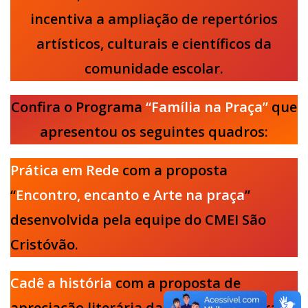
incentiva a ampliação de repertórios
artísticos, culturais e científicos da
comunidade escolar.
Confira o Programa
“Família na Praça”
que
apresentou os seguintes quadros:
Prática em Rede
com a proposta
“
Encontro, encanto e Arte na praça
”
desenvolvida pela equipe do CMEI São
Cristóvão.
Cadê a história
com a proposta de
apreciação literária da Cia Flor do Cerrado