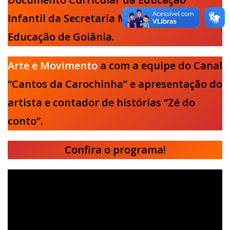
Infantil da Secretaria Municipal de
Educação de Goiânia
.
Arte e Movimento
a com a equipe do Canal
“Cantos da Carochinha” e apresentação do
artista e contador de histórias “Zé do
conto”.
Confira o programa!