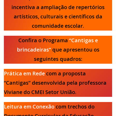
incentiva a ampliação de repertórios
artísticos, culturais e científicos da
comunidade escolar.
Confira o Programa
“Cantigas e
brincadeiras”
que apresentou os
seguintes quadros:
Prática em Rede
com a proposta
“Cantigas” desenvolvida pela professora
Viviane do CMEI Setor União
.
Leitura em Conexão
com trechos do
Documento Curricular da Educação