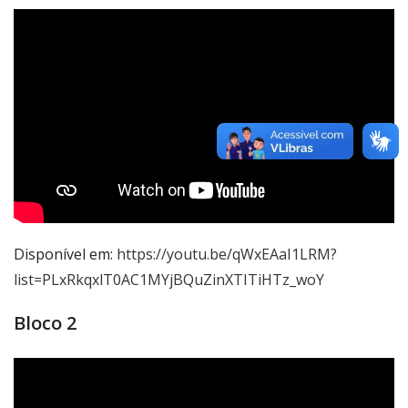
Disponível em:
https://youtu.be/qWxEAaI1LRM?
list=PLxRkqxlT0AC1MYjBQuZinXTITiHTz_woY
Bloco 2