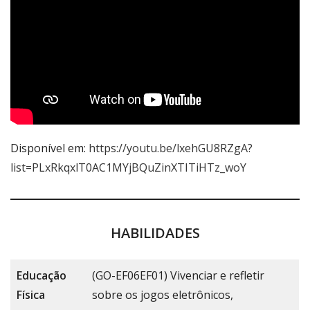
Disponível em:
https://youtu.be/lxehGU8RZgA?
list=PLxRkqxlT0AC1MYjBQuZinXTITiHTz_woY
HABILIDADES
Educação
(GO-EF06EF01) Vivenciar e refletir
Física
sobre os jogos eletrônicos,