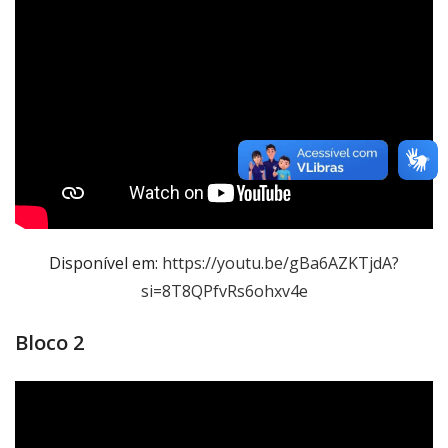
Disponível em:
https://youtu.be/gBa6AZKTjdA?
si=8T8QPfvRs6ohxv4e
Bloco 2