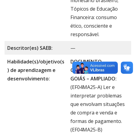
monetário brasileiro;
Tópicos de Educação
Financeira: consumo
ético, consciente e
responsável.
Descritor(es) SAEB:
—
Habilidade(s)/objetivo(s
DOCUMENTO
) de aprendizagem e
CURRICULAR PARA
desenvolvimento:
GOIÁS – AMPLIADO:
(EF04MA25-A) Ler e
interpretar problemas
que envolvam situações
de compra e venda e
formas de pagamento.
(EF04MA25-B)