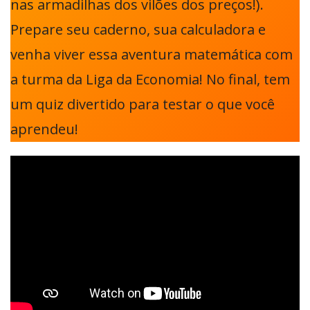
nas armadilhas dos vilões dos preços!).
Prepare seu caderno, sua calculadora e
venha viver essa aventura matemática com
a turma da Liga da Economia! No final, tem
um quiz divertido para testar o que você
aprendeu!