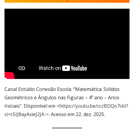
Canal Estúdio Conexão Escola. “Matemática: Sólidos
Geométricos e Ângulos nas Figuras – 4º ano – Anos
Iniciais”. Disponível em <
https://youtu.be/cczBDQo7ckI?
si=c5IJ8ayAxieJ2JA-
>. Acesso em 22, dez. 2025.