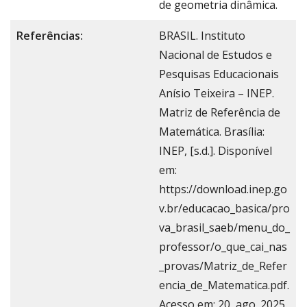
de geometria dinâmica.
Referências:
BRASIL. Instituto
Nacional de Estudos e
Pesquisas Educacionais
Anísio Teixeira – INEP.
Matriz de Referência de
Matemática. Brasília:
INEP, [s.d.]. Disponível
em:
https://download.inep.go
v.br/educacao_basica/pro
va_brasil_saeb/menu_do_
professor/o_que_cai_nas
_provas/Matriz_de_Refer
encia_de_Matematica.pdf.
Acesso em: 20, ago. 2025.