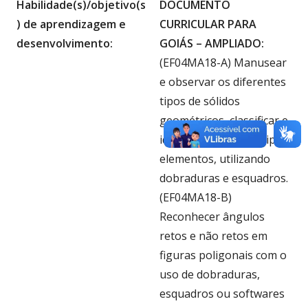
Habilidade(s)/objetivo(s
DOCUMENTO
) de aprendizagem e
CURRICULAR PARA
desenvolvimento:
GOIÁS – AMPLIADO:
(EF04MA18-A) Manusear
e observar os diferentes
tipos de sólidos
geométricos, classificar e
identificar seus principais
elementos, utilizando
dobraduras e esquadros.
(EF04MA18-B)
Reconhecer ângulos
retos e não retos em
figuras poligonais com o
uso de dobraduras,
esquadros ou softwares