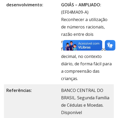
desenvolvimento:
GOIÁS – AMPLIADO:
(EF04MA09-A)
Reconhecer a utilização
de números racionais,
razão entre dois
números inteiros, na
forma fracionária e/ou
decimal, no contexto
diário, de forma fácil para
a compreensão das
crianças.
Referências:
BANCO CENTRAL DO
BRASIL. Segunda Família
de Cédulas e Moedas.
Disponível