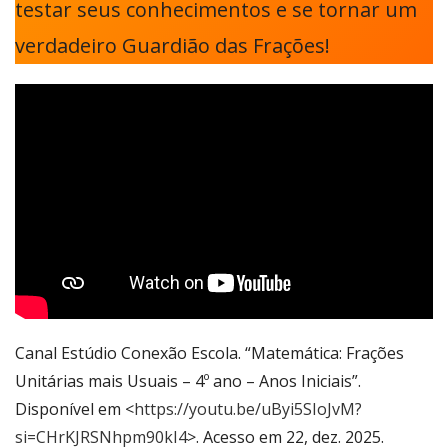
testar seus conhecimentos e se tornar um
verdadeiro Guardião das Frações!
Canal Estúdio Conexão Escola. “Matemática: Frações
Unitárias mais Usuais – 4º ano – Anos Iniciais”.
Disponível em <
https://youtu.be/uByi5SIoJvM?
si=CHrKJRSNhpm90kI4
>. Acesso em 22, dez. 2025.