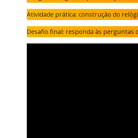
Atividade prática: construção do relóg
Desafio final: responda às perguntas