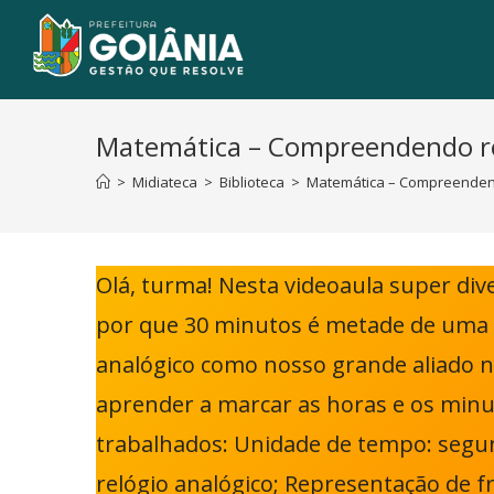
Matemática – Compreendendo rela
>
Midiateca
>
Biblioteca
>
Matemática – Compreendendo
Olá, turma! Nesta videoaula super div
por que 30 minutos é metade de uma ho
analógico como nosso grande aliado no
aprender a marcar as horas e os minu
trabalhados: Unidade de tempo: segun
relógio analógico; Representação de f