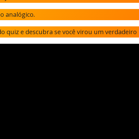
io analógico.
 do quiz e descubra se você virou um verdadeir