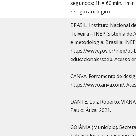
segundos: 1h = 60 min, 1min 
relógio analógico.
BRASIL. Instituto Nacional d
Teixeira – INEP. Sistema de 
e metodologia. Brasília: INEP
https://www.gov.br/inep/pt-
educacionais/saeb. Acesso em
CANVA. Ferramenta de design 
https://www.canva.com/. Aces
DANTE, Luiz Roberto; VIANA,
Paulo: Ática, 2021.
GOIÂNIA (Município). Secreta
habilidades para o Ensino Fu