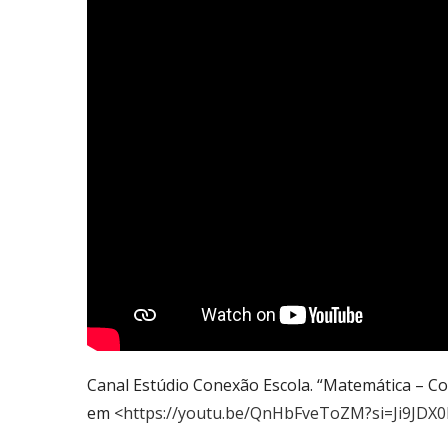
Canal Estúdio Conexão Escola. “Matemática – Co
em <
https://youtu.be/QnHbFveToZM?si=Ji9JDX