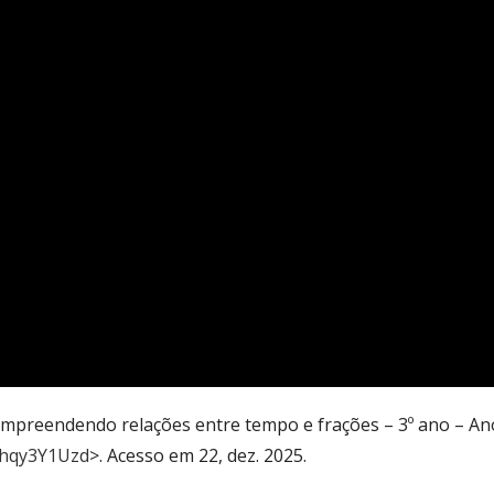
mpreendendo relações entre tempo e frações – 3º ano – Anos
0hqy3Y1Uzd
>. Acesso em 22, dez. 2025.