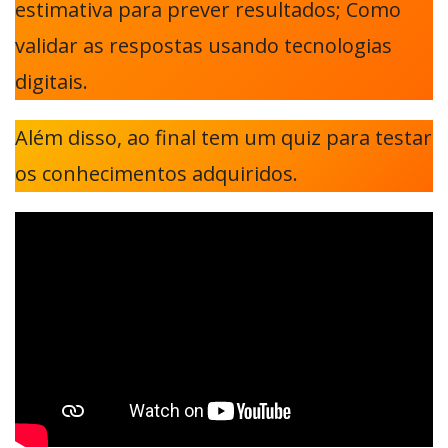
estimativa para prever resultados; Como
validar as respostas usando tecnologias
digitais.
Além disso, ao final tem um quiz para testar
os conhecimentos adquiridos.