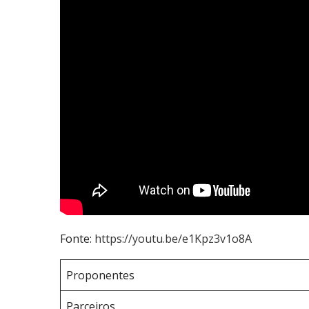
Fonte:
https://youtu.be/e1Kpz3v1o8A
Proponentes
Parceiros