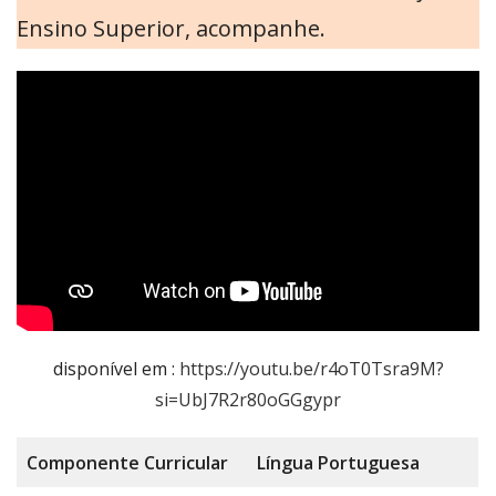
Ensino Superior, acompanhe.
disponível em :
https://youtu.be/r4oT0Tsra9M?
si=UbJ7R2r80oGGgypr
Componente
Curricular
Língua Portug
uesa