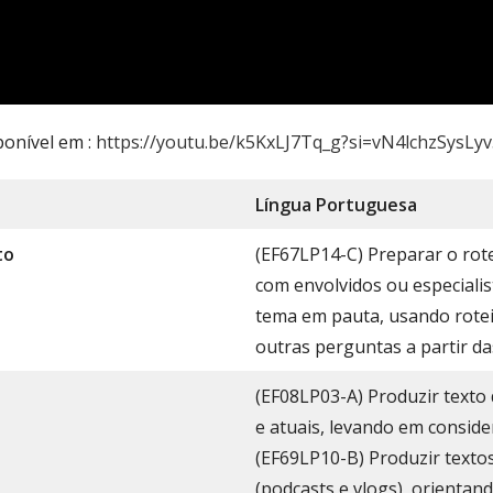
ponível em :
https://youtu.be/k5KxLJ7Tq_g?si=vN4lchzSysLy
Língua Portug
uesa
to
(EF67LP14-C) Preparar o rote
com envolvidos ou especialis
tema em pauta, usando rote
outras perguntas a partir da
(EF08LP03-A) Produzir texto
e atuais, levando em conside
(EF69LP10-B) Produzir textos 
(podcasts e vlogs), orientan