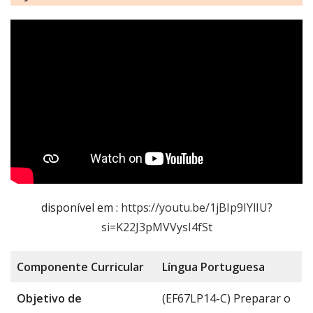
disponível em :
https://youtu.be/1jBIp9IYlIU?
si=K22J3pMVVysI4fSt
Componente
Curricular
Língua Portug
uesa
Objetivo de
(EF67LP14-C) Preparar o